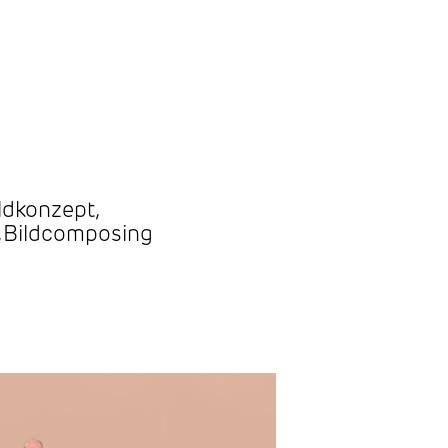
ildkonzept
,
,
Bildcomposing