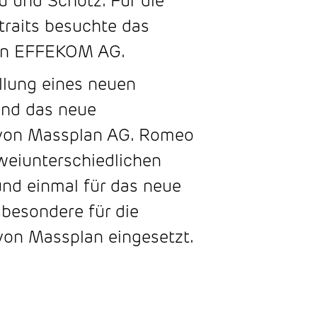
u und Schötz. Für die
traits besuchte das
on EFFEKOM AG.
llung eines neuen
 und das neue
n von Massplan AG. Romeo
zweiunterschiedlichen
 und einmal für das neue
sbesondere für die
von Massplan eingesetzt.